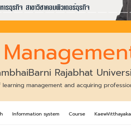
f Managemen
mbhaiBarni Rajabhat Univers
 learning management and acquiring professiona
sh
Infornmation system
Course
KaewVitthayaka