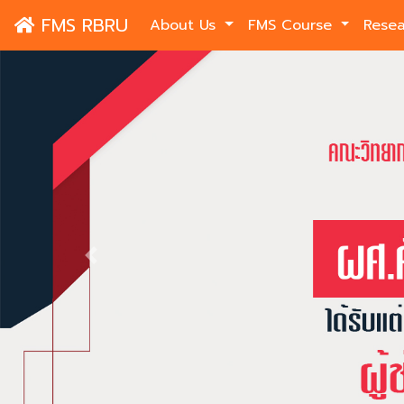
FMS RBRU
About Us
FMS Course
Rese
Previous