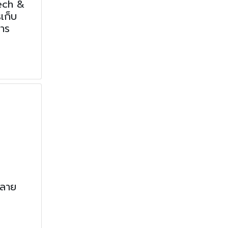
ech &
เก็บ
าร
์ลาย