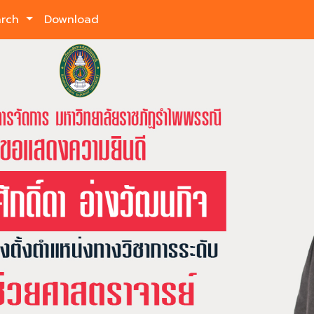
arch
Download