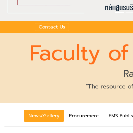
Contact Us
Faculty o
Ra
“The resource of
News/Gallery
Procurement
FMS Publi