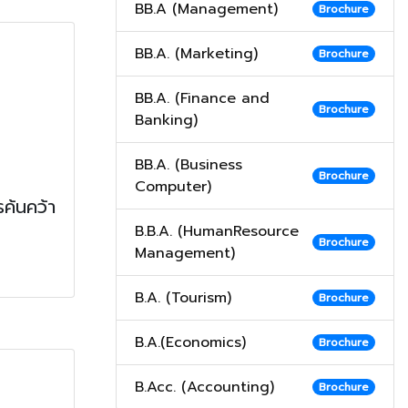
BB.A (Management)
Brochure
BB.A. (Marketing)
Brochure
BB.A. (Finance and
Brochure
Banking)
BB.A. (Business
Brochure
Computer)
ค้นคว้า
B.B.A. (HumanResource
Brochure
Management)
B.A. (Tourism)
Brochure
B.A.(Economics)
Brochure
B.Acc. (Accounting)
Brochure