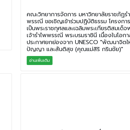
คณะวิทยาการจัดการ มหาวิทยาลัยราชภัฏร
พรรณี ขอเชิญเข้าร่วมปฏิบัติธรรม โครงกา
เป็นพระราชกุศลและเฉลิมพระเกียรติสมเด็
เจ้ารำไพพรรณี พระบรมราชินี เนื่องในโอก
ประกาศยกย่องจาก UNESCO "พัฒนาจิตให้
ปัญญา และสันติสุข (คุณแม่สิริ กรินชัย)"
อ่านเพิ่มเติม