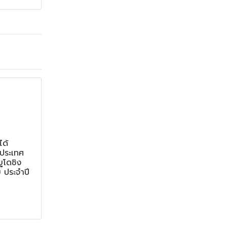
ได้
บประเทศ
ูโดชิง
 ประจำปี