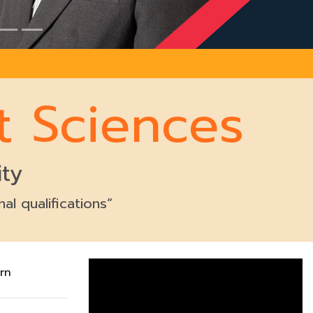
t Sciences
ity
l qualifications”
rn