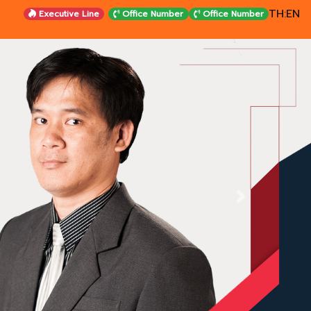
TH
:
EN
Executive Line
Office Number
Office Number
Next