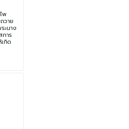
ำไพ
รถวาย
จพระนาง
าสการ
เกิด