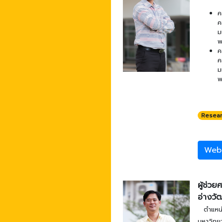
ค
ค
ม
พ
ค
ค
ม
พ
Resea
Web
ผู้ช่วย
อ่างวั
ตำแหน
มหาวิทยา