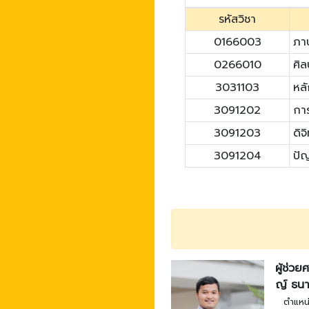
รหัสวิชา
0166003
ภาษ
0266010
ศิ
3031103
หล
3091202
การ
3091203
ดิจ
3091204
ปัญ
ผู้ช่ว
ญ์ ธนา
ตำแหน่