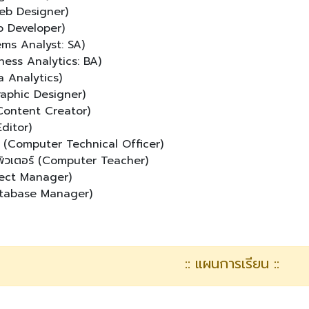
Web Designer)
b Developer)
tems Analyst: SA)
siness Analytics: BA)
ta Analytics)
aphic Designer)
Content Creator)
Editor)
์ (Computer Technical Officer)
พิวเตอร์ (Computer Teacher)
oject Manager)
Database Manager)
:: แผนการเรียน ::