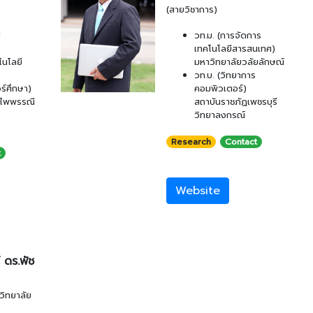
(สายวิชาการ)
ี
วท.ม. (การจัดการ
เทคโนโลยีสารสนเทศ)
โนโลยี
มหาวิทยาลัยวลัยลักษณ์
วท.บ. (วิทยาการ
ร์ศึกษา)
คอมพิวเตอร์)
ำไพพรรณี
สถาบันราชภัฏเพชรบุรี
วิทยาลงกรณ์
Research
Contact
t
Website
 ดร.พัช
วิทยาลัย