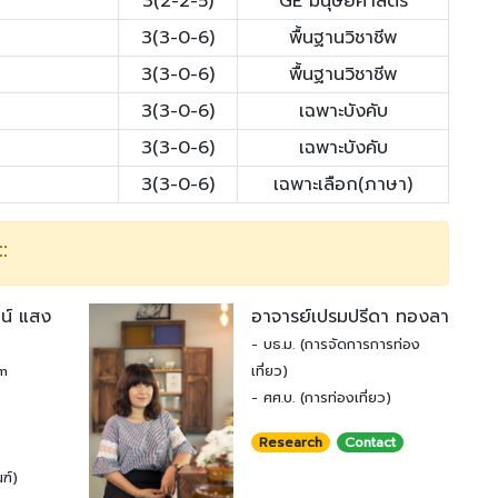
3(2-2-5)
GE มนุษยศาสตร์
3(3-0-6)
พื้นฐานวิชาชีพ
3(3-0-6)
พื้นฐานวิชาชีพ
3(3-0-6)
เฉพาะบังคับ
3(3-0-6)
เฉพาะบังคับ
3(3-0-6)
เฉพาะเลือก(ภาษา)
:
ตน์ แสง
อาจารย์เปรมปรีดา ทองลา
- บธ.ม. (การจัดการการท่อง
sm
เที่ยว)
- ศศ.บ. (การท่องเที่ยว)
Research
Contact
ฑ์)