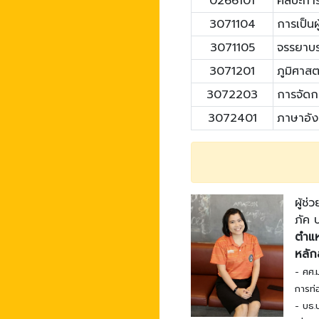
0266101
ศิลปะกา
3071104
การเป็น
3071105
จรรยาบร
3071201
ภูมิศาส
3072203
การจัดกา
3072401
ภาษาอัง
ผู้ช
ภัค 
ตำแห
หลัก
- ศศ.
การท่อ
- บธ.