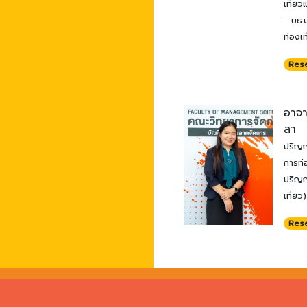
เที่ย
- บธ.
ท่องเท
Res
อาจา
ลา
ปริญญ
การท่อ
ปริญญ
เที่ยว)
Res